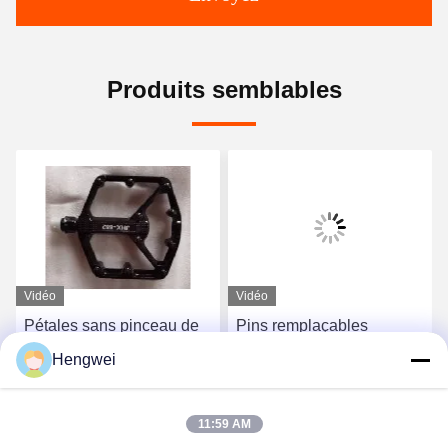
Produits semblables
Vidéo
Vidéo
Pétales sans pinceau de
Pins remplaçables
vélo de montagne en
Pédales de vélo de
Hengwei
aluminium à double face
montagne légères
Type de plateforme
Pédales de vélo de
Obtenez le meilleur prix
Obtenez le meilleur prix
plateforme 300 grammes
11:59 AM