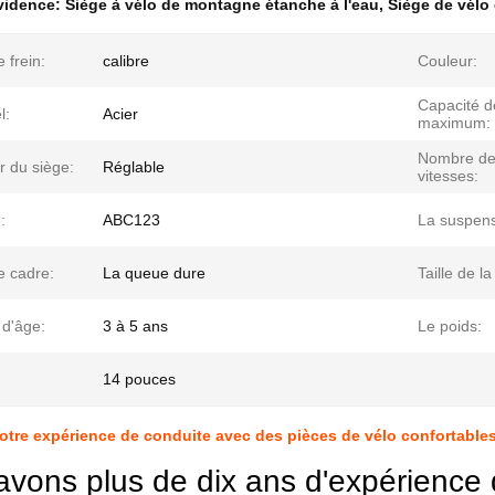
évidence:
Siège à vélo de montagne étanche à l'eau
,
Siège de vél
 frein:
calibre
Couleur:
Capacité d
l:
Acier
maximum:
Nombre d
r du siège:
Réglable
vitesses:
:
ABC123
La suspens
e cadre:
La queue dure
Taille de la
 d'âge:
3 à 5 ans
Le poids:
14 pouces
otre expérience de conduite avec des pièces de vélo confortable
avons plus de dix ans d'expérience