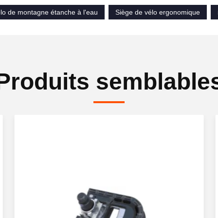
élo de montagne étanche à l'eau
Siège de vélo ergonomique
Produits semblable