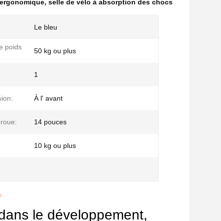
o ergonomique
,
selle de vélo à absorption des chocs
Le bleu
e poids
50 kg ou plus
e
1
ion:
À l' avant
 roue:
14 pouces
10 kg ou plus
s
 dans le développement,