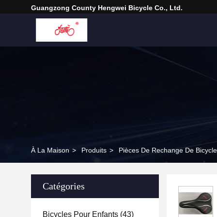
Guangzong County Hengwei Bicycle Co., Ltd.
À La Maison
>
Produits
>
Pièces De Rechange De Bicycle
Catégories
Bicycles Pour Enfants
(43)