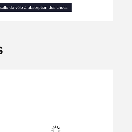
selle de vélo à absorption des chocs
s