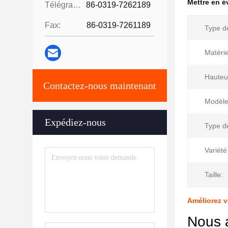
Mettre en 
Télégramme:
86-0319-7262189
Fax:
86-0319-7261189
Type de
Matérie
Hauteu
Contactez-nous maintenant
Modèle
Expédiez-nous
Type d
Variété
Taille:
Améliorez v
Nous 