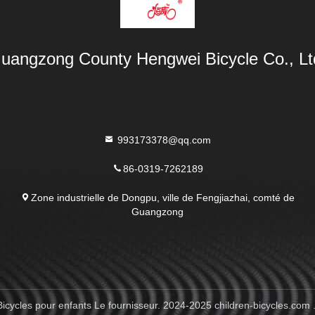
uangzong County Hengwei Bicycle Co., Lt
993173378@qq.com
86-0319-7262189
Zone industrielle de Dongpu, ville de Fengjiazhai, comté de
Guangzong
icycles pour enfants Le fournisseur. 2024-2025 children-bicycles.com .