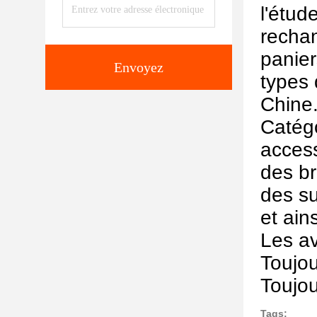
l'étud
rechan
panier
Envoyez
types 
Chine
Catégo
access
des br
des su
et ain
Les a
Toujou
Toujou
Tags: